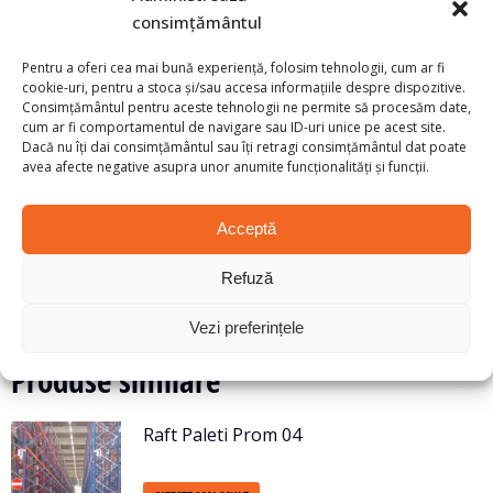
Rafturile sunt conectate între ele în rând dublu de doi
consimțământul
distanţieri, pentru a le asigura o mai mare stabilitate.
Pentru a oferi cea mai bună experiență, folosim tehnologii, cum ar fi
Tunelele de trecere pentru persoane sau echipamente
cookie-uri, pentru a stoca și/sau accesa informațiile despre dispozitive.
Consimțământul pentru aceste tehnologii ne permite să procesăm date,
sunt echipate cu polițe din plăci de PAL sau grilaje din
cum ar fi comportamentul de navigare sau ID-uri unice pe acest site.
oțel, pentru a le proteja împotriva căderii mărfurilor din
Dacă nu îți dai consimțământul sau îți retragi consimțământul dat poate
paleţi.
avea afecte negative asupra unor anumite funcționalități și funcții.
Acceptă
Fii primul care adaugi o recenzie la „Raft
Refuză
pentru paleti SL20 4626/1100/1000”
Trebuie să fii
autentificat
pentru a publica o recenzie.
Vezi preferințele
Produse similare
Raft Paleti Prom 04