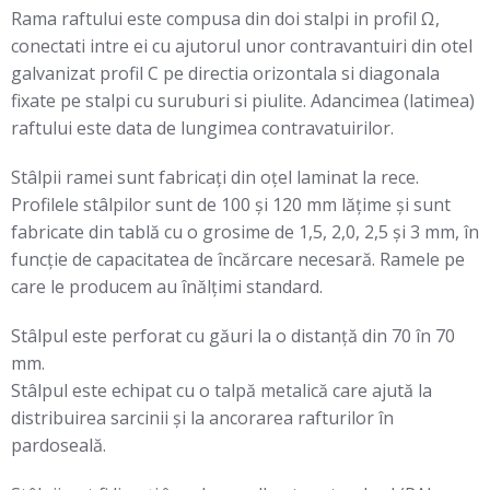
Rama raftului este compusa din doi stalpi in profil Ω,
conectati intre ei cu ajutorul unor contravantuiri din otel
galvanizat profil C pe directia orizontala si diagonala
fixate pe stalpi cu suruburi si piulite. Adancimea (latimea)
raftului este data de lungimea contravatuirilor.
Stâlpii ramei sunt fabricați din oţel laminat la rece.
Profilele stâlpilor sunt de 100 şi 120 mm lăţime şi sunt
fabricate din tablă cu o grosime de 1,5, 2,0, 2,5 şi 3 mm, în
funcţie de capacitatea de încărcare necesară. Ramele pe
care le producem au înălţimi standard.
Stâlpul este perforat cu găuri la o distanță din 70 în 70
mm.
Stâlpul este echipat cu o talpă metalică care ajută la
distribuirea sarcinii și la ancorarea rafturilor în
pardoseală.