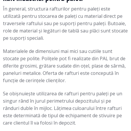
În general, structura rafturilor pentru paleţi este
utilizată pentru stocarea de paleţi cu material direct pe
traversele raftului sau pe suporți pentru paleți. Butoaie,
role de material şi legături de tablă sau plăci sunt stocate
pe suporți speciali.
Materialele de dimensiuni mai mici sau cutiile sunt
stocate pe polite. Polițele pot fi realizate din PAL brut de
diferite grosimi, grătare sudate din oţel, plase de sârmă,
paneluri metalice. Oferta de rafturi este concepută în
funcție de cerinţele clienților.
Se obișnuiește utilizarea de rafturi pentru paleţi pe un
singur rând în jurul perimetrului depozitului şi pe
rânduri duble în mijloc. Lățimea culoarului între rafturi
este determinată de tipul de echipament de stivuire pe
care clientul îl va folosi în depozit.