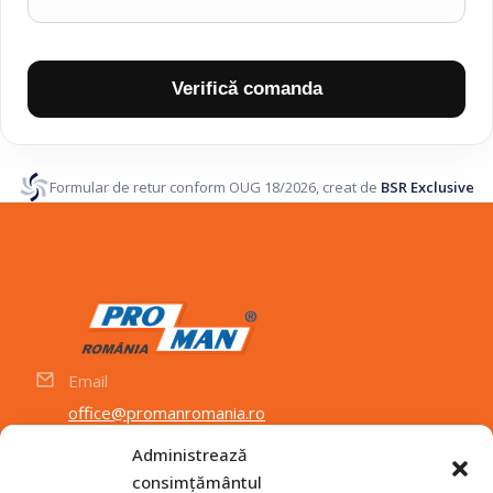
Verifică comanda
Formular de retur conform OUG 18/2026, creat de
BSR Exclusive
Email
office@promanromania.ro
Locație
Administrează
consimțământul
Strada Conductorilor 4, Cluj-Napoca, 400394