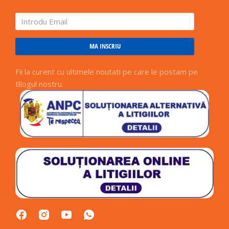
MA INSCRIU
Fii la curent cu ultimele noutati pe care le postam pe
Blogul nostru.