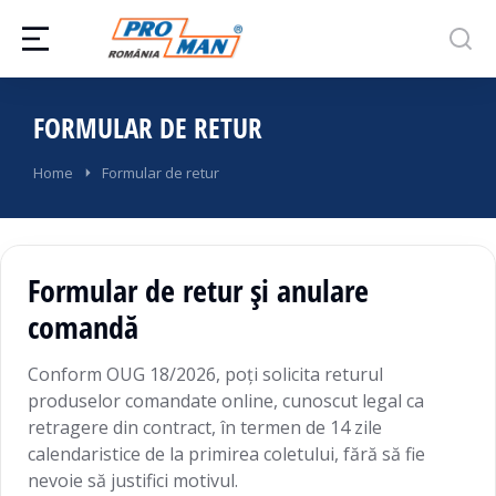
FORMULAR DE RETUR
You are here:
Home
Formular de retur
Formular de retur și anulare
comandă
Conform OUG 18/2026, poți solicita returul
produselor comandate online, cunoscut legal ca
retragere din contract, în termen de 14 zile
calendaristice de la primirea coletului, fără să fie
nevoie să justifici motivul.