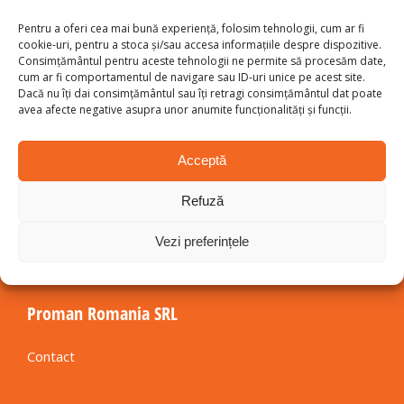
Pentru a oferi cea mai bună experiență, folosim tehnologii, cum ar fi
cookie-uri, pentru a stoca și/sau accesa informațiile despre dispozitive.
Consimțământul pentru aceste tehnologii ne permite să procesăm date,
Informații Contact
cum ar fi comportamentul de navigare sau ID-uri unice pe acest site.
Dacă nu îți dai consimțământul sau îți retragi consimțământul dat poate
Telefon
avea afecte negative asupra unor anumite funcționalități și funcții.
Zona vest:
0745 995 868
Zona nord:
0746 282 984
Acceptă
Zona est și centru:
0741 464 084
Zona sud și București:
0756 061 516
Refuză
Inspectie rafturi:
0747 798 748
Vezi preferințele
Proman Romania SRL
Contact