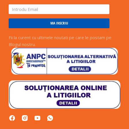
MA INSCRIU
Fii la curent cu ultimele noutati pe care le postam pe
Blogul nostru.