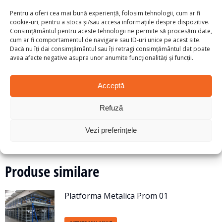
Rafturile sunt conectate între ele în rând dublu de doi
Pentru a oferi cea mai bună experiență, folosim tehnologii, cum ar fi
distanţieri, pentru a le asigura o mai mare stabilitate.
cookie-uri, pentru a stoca și/sau accesa informațiile despre dispozitive.
Consimțământul pentru aceste tehnologii ne permite să procesăm date,
Tunelele de trecere pentru persoane sau echipamente
cum ar fi comportamentul de navigare sau ID-uri unice pe acest site.
Dacă nu îți dai consimțământul sau îți retragi consimțământul dat poate
sunt echipate cu polițe din plăci de PAL sau grilaje din
avea afecte negative asupra unor anumite funcționalități și funcții.
oțel, pentru a le proteja împotriva căderii mărfurilor din
paleţi.
Acceptă
Refuză
Fii primul care adaugi o recenzie la „Raft
pentru paleti SL 4626/1100/500”
Vezi preferințele
Trebuie să fii
autentificat
pentru a publica o recenzie.
Produse similare
Platforma Metalica Prom 01