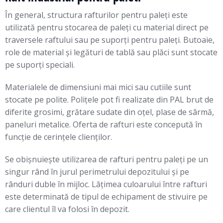
În general, structura rafturilor pentru paleţi este
utilizată pentru stocarea de paleţi cu material direct pe
traversele raftului sau pe suporți pentru paleți. Butoaie,
role de material şi legături de tablă sau plăci sunt stocate
pe suporți speciali.
Materialele de dimensiuni mai mici sau cutiile sunt
stocate pe polite. Polițele pot fi realizate din PAL brut de
diferite grosimi, grătare sudate din oţel, plase de sârmă,
paneluri metalice. Oferta de rafturi este concepută în
funcție de cerinţele clienților.
Se obișnuiește utilizarea de rafturi pentru paleţi pe un
singur rând în jurul perimetrului depozitului şi pe
rânduri duble în mijloc. Lățimea culoarului între rafturi
este determinată de tipul de echipament de stivuire pe
care clientul îl va folosi în depozit.