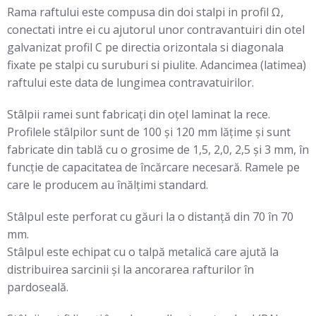
Rama raftului este compusa din doi stalpi in profil Ω,
conectati intre ei cu ajutorul unor contravantuiri din otel
galvanizat profil C pe directia orizontala si diagonala
fixate pe stalpi cu suruburi si piulite. Adancimea (latimea)
raftului este data de lungimea contravatuirilor.
Stâlpii ramei sunt fabricați din oţel laminat la rece.
Profilele stâlpilor sunt de 100 şi 120 mm lăţime şi sunt
fabricate din tablă cu o grosime de 1,5, 2,0, 2,5 şi 3 mm, în
funcţie de capacitatea de încărcare necesară. Ramele pe
care le producem au înălţimi standard.
Stâlpul este perforat cu găuri la o distanță din 70 în 70
mm.
Stâlpul este echipat cu o talpă metalică care ajută la
distribuirea sarcinii și la ancorarea rafturilor în
pardoseală.