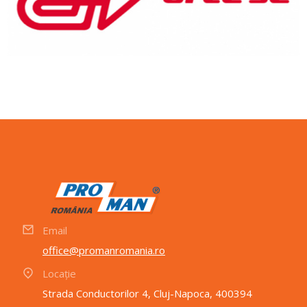
Email
office@promanromania.ro
Locație
Strada Conductorilor 4, Cluj-Napoca, 400394