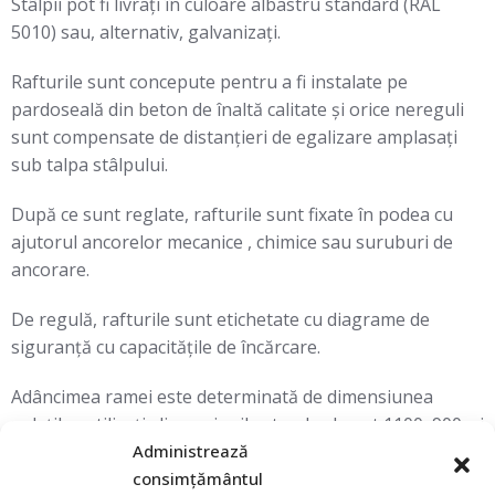
Stâlpii pot fi livrați în culoare albastru standard (RAL
5010) sau, alternativ, galvanizați.
Rafturile sunt concepute pentru a fi instalate pe
pardoseală din beton de înaltă calitate și orice nereguli
sunt compensate de distanțieri de egalizare amplasați
sub talpa stâlpului.
După ce sunt reglate, rafturile sunt fixate în podea cu
ajutorul ancorelor mecanice , chimice sau suruburi de
ancorare.
De regulă, rafturile sunt etichetate cu diagrame de
siguranţă cu capacitățile de încărcare.
Adâncimea ramei este determinată de dimensiunea
paleților utilizați; dimensiunile standard sunt 1100, 900, şi
Administrează
750 mm.
consimțământul