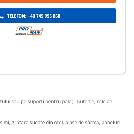
TELEFON: +40 745 995 868
ftului sau pe suporți pentru paleți. Butoaie, role de
rosimi, grătare sudate din oţel, plase de sârmă, paneluri