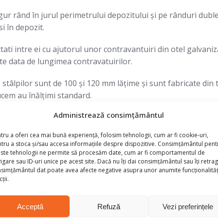
gur rând în jurul perimetrului depozitului şi pe rânduri duble
si în depozit.
ati intre ei cu ajutorul unor contravantuiri din otel galvaniza
ste data de lungimea contravatuirilor.
le stâlpilor sunt de 100 şi 120 mm lăţime şi sunt fabricate din 
cem au înălţimi standard.
Administrează consimțământul
.
uirea sarcinii și la ancorarea rafturilor în pardoseală.
tru a oferi cea mai bună experiență, folosim tehnologii, cum ar fi cookie-uri,
tru a stoca și/sau accesa informațiile despre dispozitive. Consimțământul pent
sau, alternativ, galvanizați.
ste tehnologii ne permite să procesăm date, cum ar fi comportamentul de
igare sau ID-uri unice pe acest site. Dacă nu îți dai consimțământul sau îți retrag
simțământul dat poate avea afecte negative asupra unor anumite funcționalități
ă din beton de înaltă calitate și orice nereguli sunt compens
ții.
torul ancorelor mecanice , chimice sau suruburi de ancorare.
Acceptă
Refuză
Vezi preferințele