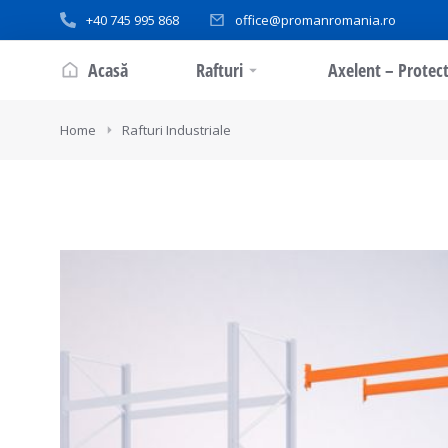
+40 745 995 868
office@promanromania.ro
Acasă
Rafturi
Axelent – Protect
You are here:
Home
Rafturi Industriale