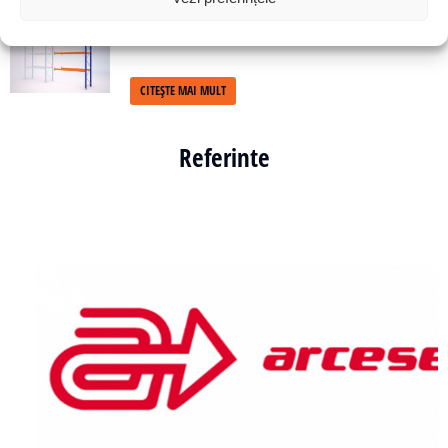
Raft pentru paleti SL 4626/1100/500
CITEȘTE MAI MULT
Referinte