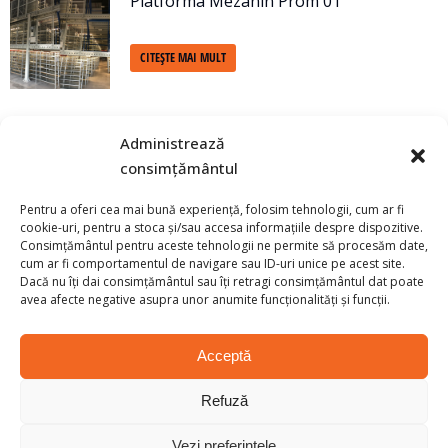
Platforma Mezanin Prom 01
CITEȘTE MAI MULT
Accesoriu - Protecție coloană tip "U"
Administrează
consimțământul
CITEȘTE MAI MULT
Pentru a oferi cea mai bună experiență, folosim tehnologii, cum ar fi
cookie-uri, pentru a stoca și/sau accesa informațiile despre dispozitive.
Accesorii rafturi paleti - Bariera pentru
Consimțământul pentru aceste tehnologii ne permite să procesăm date,
cum ar fi comportamentul de navigare sau ID-uri unice pe acest site.
colturi
Dacă nu îți dai consimțământul sau îți retragi consimțământul dat poate
avea afecte negative asupra unor anumite funcționalități și funcții.
CITEȘTE MAI MULT
Acceptă
Raft pentru paleti SL 3366/1100/1000
Refuză
CITEȘTE MAI MULT
Vezi preferințele