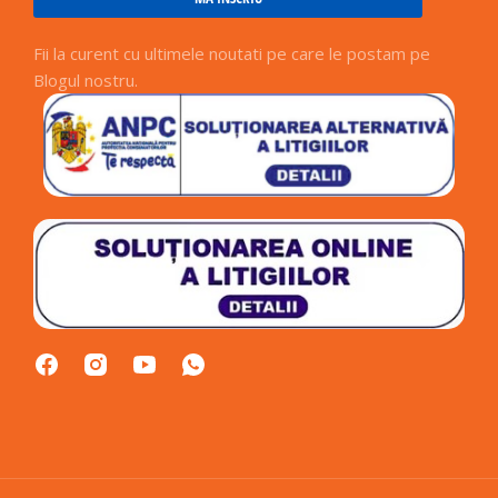
Fii la curent cu ultimele noutati pe care le postam pe
Blogul nostru.