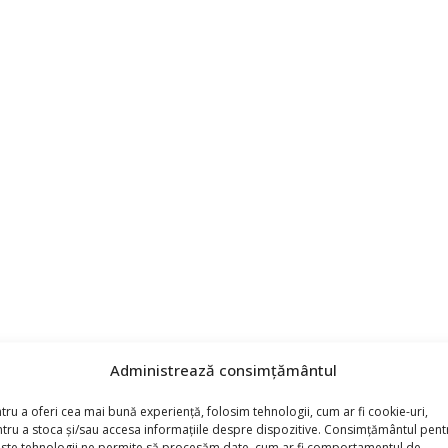
Administrează consimțământul
tru a oferi cea mai bună experiență, folosim tehnologii, cum ar fi cookie-uri,
tru a stoca și/sau accesa informațiile despre dispozitive. Consimțământul pent
ste tehnologii ne permite să procesăm date, cum ar fi comportamentul de