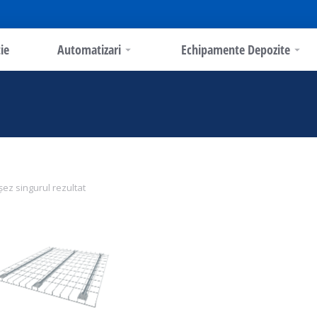
ie
Automatizari
Echipamente Depozite
șez singurul rezultat