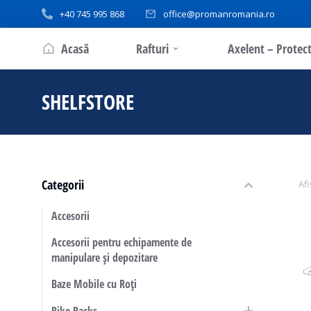
+40 745 995 868
office@promanromania.ro
Acasă
Rafturi
Axelent – Protect
SHELFSTORE
You are here:
Categorii
Afi
Accesorii
Accesorii pentru echipamente de
manipulare și depozitare
Baze Mobile cu Roți