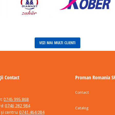
VEZI MAI MULTI CLIENTI
ii Contact
Proman Romania S
Contact
t:
0745 995 868
rd:
0746 282 984
Catalog
 și centru:
0741 464 084