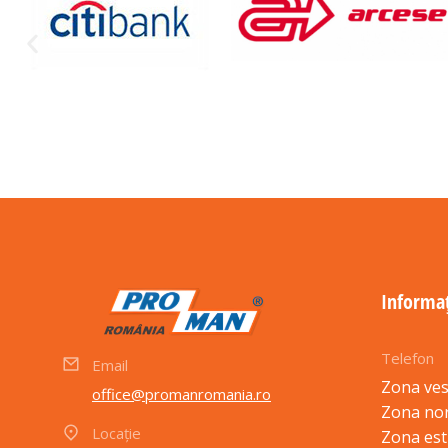
Informaț
Telefon
Email
Zona ves
office@promanromania.ro
Zona no
Locație
Zona est