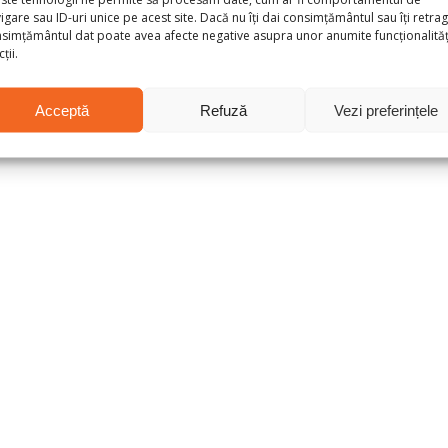
igare sau ID-uri unice pe acest site. Dacă nu îți dai consimțământul sau îți retrag
simțământul dat poate avea afecte negative asupra unor anumite funcționalități
ții.
Acceptă
Refuză
Vezi preferințele