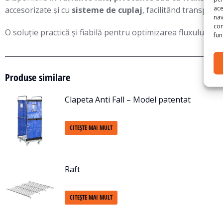
ace
accesorizate și cu
sisteme de cuplaj
, facilitând transport
nav
con
O soluție practică și fiabilă pentru optimizarea fluxului de l
func
Produse similare
Clapeta Anti Fall – Model patentat
CITEȘTE MAI MULT
Raft
CITEȘTE MAI MULT