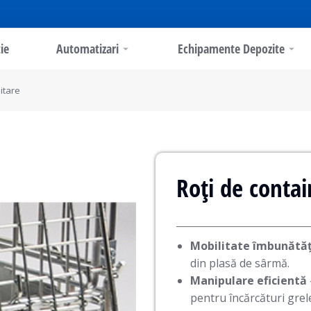
ie
Automatizari
Echipamente Depozite
itare
Roți de conta
Mobilitate îmbunătăț
din plasă de sârmă.
Manipulare eficientă
pentru încărcături grel