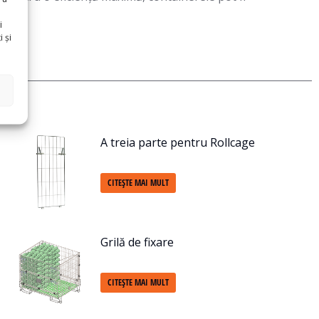
i
 și
A treia parte pentru Rollcage
CITEȘTE MAI MULT
Grilă de fixare
CITEȘTE MAI MULT