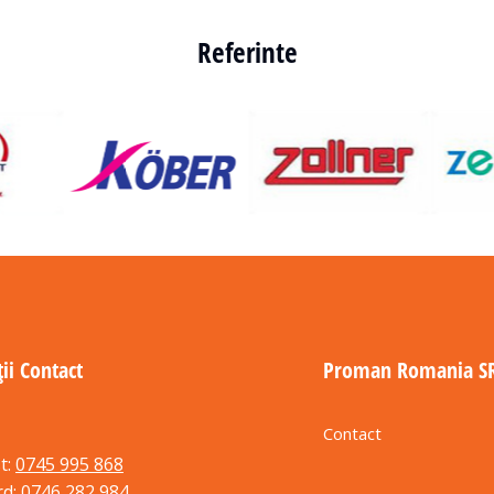
Referinte
ii Contact
Proman Romania S
Contact
t:
0745 995 868
rd:
0746 282 984