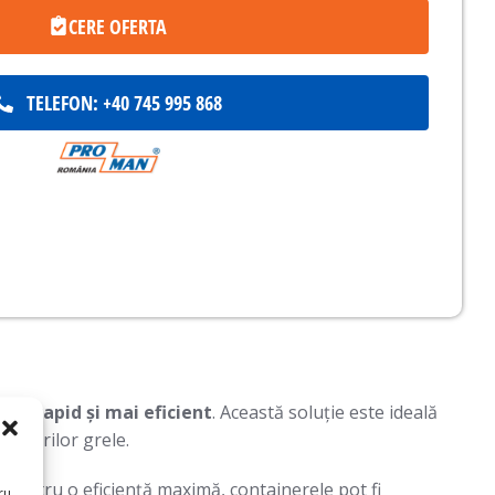
CERE OFERTA
TELEFON: +40 745 995 868
mai rapid și mai eficient
. Această soluție este ideală
rcăturilor grele.
. Pentru o eficiență maximă, containerele pot fi
ru