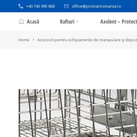
+40 745 995 868
office@promanromania.ro
Acasă
Rafturi
Axelent – Protect
You are here:
Home
Accesorii pentru echipamente de manipulare și depoz