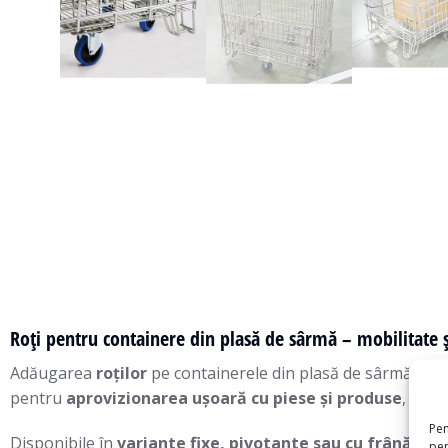
Roți pentru containere din plasă de sârmă – mobilitate și
Adăugarea
roților
pe containerele din plasă de sârmă tra
pentru
aprovizionarea ușoară cu piese și produse
, redu
Pen
Disponibile în
variante fixe, pivotante sau cu frână
, roț
pen