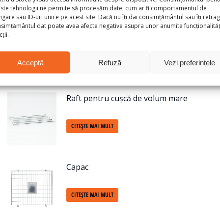
ste tehnologii ne permite să procesăm date, cum ar fi comportamentul de
ul simultan al mai multor unități.
igare sau ID-uri unice pe acest site. Dacă nu îți dai consimțământul sau îți retrag
simțământul dat poate avea afecte negative asupra unor anumite funcționalități
ucru în depozite și centre logistice.
ții.
Acceptă
Refuză
Vezi preferințele
Raft pentru cușcă de volum mare
CITEȘTE MAI MULT
Capac
CITEȘTE MAI MULT