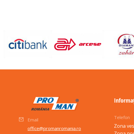
Informaț
Telefon
Email
Zona ves
office@promanromania.ro
Zona no