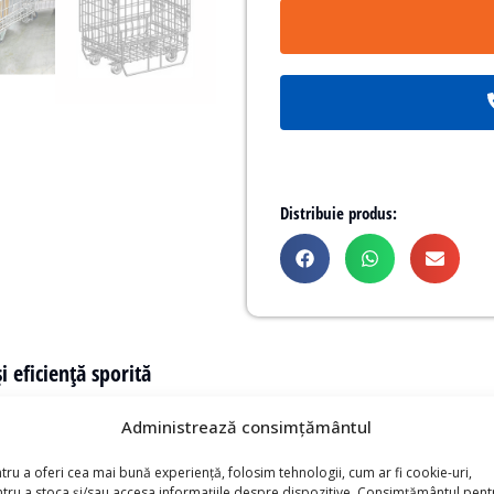
Distribuie produs:
 eficiență sporită
nsformă manipularea și transportul acestora într-un proces
Administrează consimțământul
când efortul necesar pentru deplasare, mai ales în cazul încă
tru a oferi cea mai bună experiență, folosim tehnologii, cum ar fi cookie-uri,
ile oferă
stabilitate și control optim
în orice mediu logistic
tru a stoca și/sau accesa informațiile despre dispozitive. Consimțământul pent