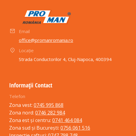
Email
office@promanromania.ro
Locație
Strada Conductorilor 4, Cluj-Napoca, 400394
Informații Contact
Telefon
Zona vest:
0745 995 868
Zona nord:
0746 282 984
Zona est și centru:
0741 464 084
Zona sud și București:
0756 061 516
Inspectie rafturi:
0747 798 748