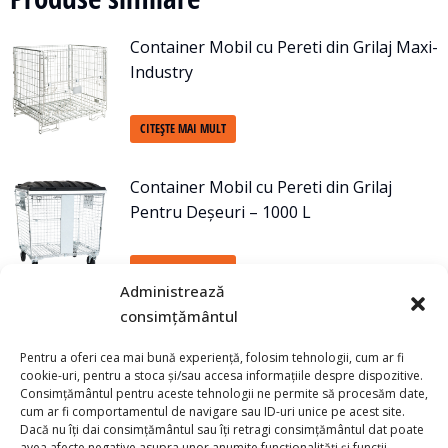
Container Mobil cu Pereti din Grilaj Maxi-
Industry
CITEȘTE MAI MULT
Container Mobil cu Pereti din Grilaj
Pentru Deșeuri – 1000 L
CITEȘTE MAI MULT
Administrează
consimțământul
Container Mobil cu Pereti din Grilaj Jura
600
Pentru a oferi cea mai bună experiență, folosim tehnologii, cum ar fi
cookie-uri, pentru a stoca și/sau accesa informațiile despre dispozitive.
Consimțământul pentru aceste tehnologii ne permite să procesăm date,
CITEȘTE MAI MULT
cum ar fi comportamentul de navigare sau ID-uri unice pe acest site.
Dacă nu îți dai consimțământul sau îți retragi consimțământul dat poate
avea afecte negative asupra unor anumite funcționalități și funcții.