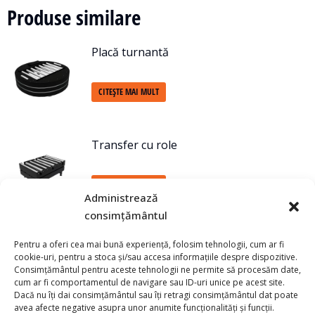
Produse similare
Placă turnantă
CITEȘTE MAI MULT
Transfer cu role
CITEȘTE MAI MULT
Administrează
consimțământul
Transfer cu lanț
Pentru a oferi cea mai bună experiență, folosim tehnologii, cum ar fi
cookie-uri, pentru a stoca și/sau accesa informațiile despre dispozitive.
Consimțământul pentru aceste tehnologii ne permite să procesăm date,
CITEȘTE MAI MULT
cum ar fi comportamentul de navigare sau ID-uri unice pe acest site.
Dacă nu îți dai consimțământul sau îți retragi consimțământul dat poate
avea afecte negative asupra unor anumite funcționalități și funcții.