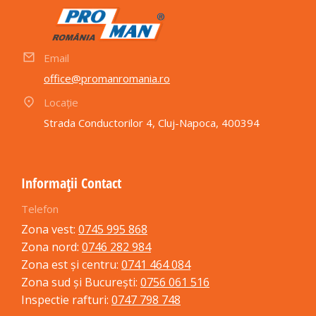
Email
office@promanromania.ro
Locație
Strada Conductorilor 4, Cluj-Napoca, 400394
Informații Contact
Telefon
Zona vest:
0745 995 868
Zona nord:
0746 282 984
Zona est și centru:
0741 464 084
Zona sud și București:
0756 061 516
Inspectie rafturi:
0747 798 748