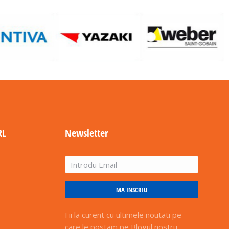
RL
Newsletter
MA INSCRIU
Fii la curent cu ultimele noutati pe
care le postam pe Blogul nostru.