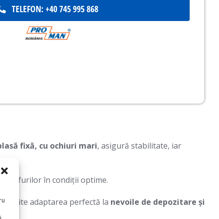
TELEFON: +40 745 995 868
plasă fixă, cu ochiuri mari
, asigură stabilitate, iar
a mărfurilor în condiții optime.
ru
 permite adaptarea perfectă la
nevoile de depozitare și
i