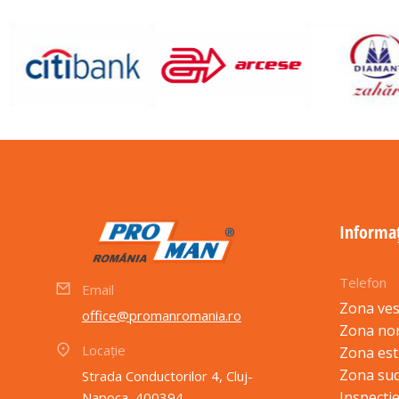
Informaț
Telefon
Email
Zona ves
office@promanromania.ro
Zona no
Locație
Zona est
Zona sud
Strada Conductorilor 4, Cluj-
Inspectie
Napoca, 400394