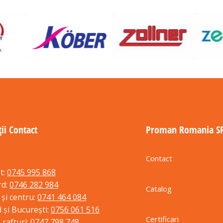
ii Contact
Proman Romania S
Contact
t:
0745 995 868
rd:
0746 282 984
Catalog
 și centru:
0741 464 084
 și București:
0756 061 516
Certificari
 rafturi:
0747 798 748