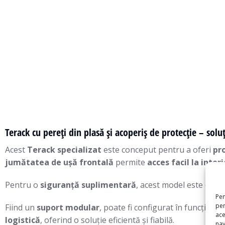
Terack cu pereți din plasă și acoperiș de protecție – sol
Acest
Terack specializat
este conceput pentru a oferi
pro
jumătatea de ușă frontală
permite
acces facil la interi
Pentru o
siguranță suplimentară
, acest model este echi
Pen
pen
Fiind un
suport modular
, poate fi configurat în funcție de
ace
logistică
, oferind o soluție eficientă și fiabilă.
nav