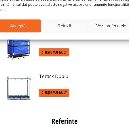
simțământul dat poate avea afecte negative asupra unor anumite funcționalități
ții.
Acceptă
Refuză
Vezi preferințele
Accesoriu Terack
CITEȘTE MAI MULT
Terack Dublu
CITEȘTE MAI MULT
Referinte