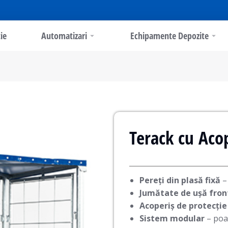
ie
Automatizari
Echipamente Depozite
Terack cu Aco
Pereți din plasă fixă
– 
Jumătate de ușă fron
Acoperiș de protecție
Sistem modular
– poat