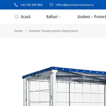
+40 745 995 868
office@promanromania.ro
Acasă
Rafturi
Axelent – Protect
You are here:
Home
Sisteme Terack pentru Depozitare