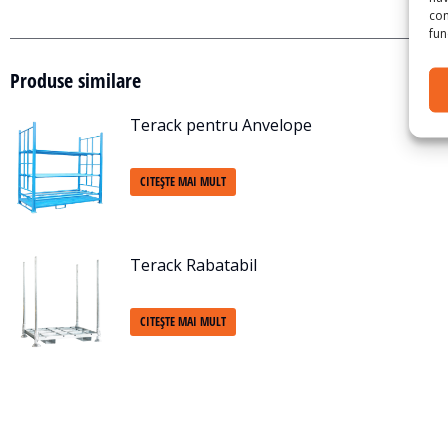
con
func
Produse similare
Terack pentru Anvelope
CITEȘTE MAI MULT
Terack Rabatabil
CITEȘTE MAI MULT