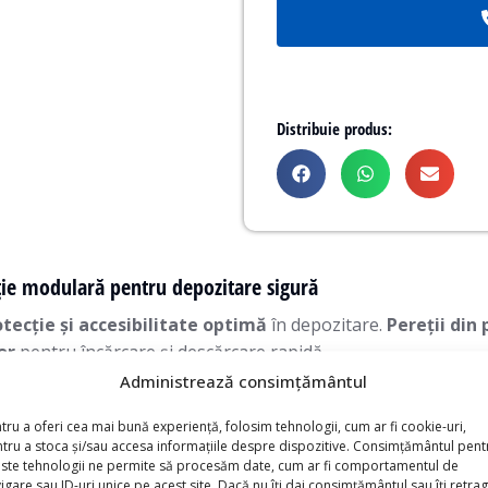
Distribuie produs:
uție modulară pentru depozitare sigură
tecție și accesibilitate optimă
în depozitare.
Pereții din 
or
pentru încărcare și descărcare rapidă.
Administrează consimțământul
pat cu
un acoperiș de protecție
, care contribuie la păstrare
tru a oferi cea mai bună experiență, folosim tehnologii, cum ar fi cookie-uri,
tru a stoca și/sau accesa informațiile despre dispozitive. Consimțământul pent
cerințele specifice ale activității
. Personalizarea acestuia
ste tehnologii ne permite să procesăm date, cum ar fi comportamentul de
igare sau ID-uri unice pe acest site. Dacă nu îți dai consimțământul sau îți retrag