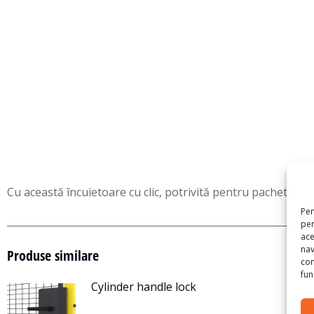
Cu această încuietoare cu clic, potrivită pentru pachetele d
Pen
pen
ace
nav
Produse similare
con
func
Cylinder handle lock