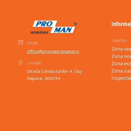
Informaț
Telefon
Email
Zona ves
office@promanromania.ro
Zona no
Locație
Zona est
Zona sud
Strada Conductorilor 4, Cluj-
Inspectie
Napoca, 400394