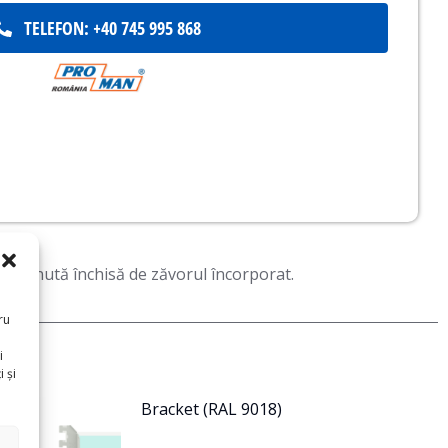
TELEFON: +40 745 995 868
 menținută închisă de zăvorul încorporat.
ru
i
 și
Bracket (RAL 9018)