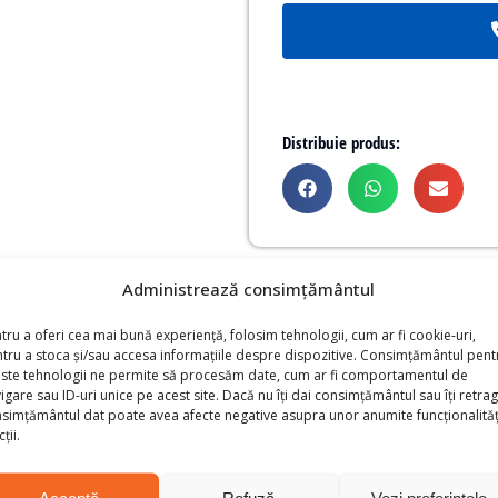
Distribuie produs:
Administrează consimțământul
e uși X-Store 2.0, ușa se închide cu o simplă apăsare și este
tru a oferi cea mai bună experiență, folosim tehnologii, cum ar fi cookie-uri,
tru a stoca și/sau accesa informațiile despre dispozitive. Consimțământul pent
ste tehnologii ne permite să procesăm date, cum ar fi comportamentul de
igare sau ID-uri unice pe acest site. Dacă nu îți dai consimțământul sau îți retrag
simțământul dat poate avea afecte negative asupra unor anumite funcționalități
ții.
Sliding door with centre lock
Acceptă
Refuză
Vezi preferințele