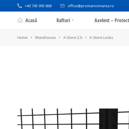
+40 745 995 868
office@promanromania.ro
Acasă
Rafturi
Axelent – Protect
You are here:
Home
Warehouse
X-Store 2.0
X-Store Locks