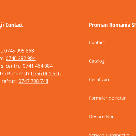
ii Contact
Proman Romania S
Contact
t:
0745 995 868
rd:
0746 282 984
Catalog
 și centru:
0741 464 084
 și București:
0756 061 516
Certificari
 rafturi:
0747 798 748
Formular de retur
Despre Noi
Service si Inspectie