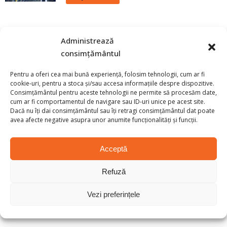
Shim Set
Administrează
consimțământul
CITEȘTE MAI MULT
Pentru a oferi cea mai bună experiență, folosim tehnologii, cum ar fi
cookie-uri, pentru a stoca și/sau accesa informațiile despre dispozitive.
Consimțământul pentru aceste tehnologii ne permite să procesăm date,
Self-Closing Wwing Gate
cum ar fi comportamentul de navigare sau ID-uri unice pe acest site.
Dacă nu îți dai consimțământul sau îți retragi consimțământul dat poate
avea afecte negative asupra unor anumite funcționalități și funcții.
CITEȘTE MAI MULT
Acceptă
Mesh Shelving
Refuză
Vezi preferințele
CITEȘTE MAI MULT