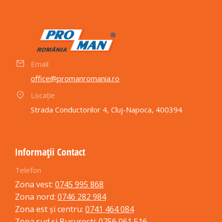
Email
office@promanromania.ro
Locație
Strada Conductorilor 4, Cluj-Napoca, 400394
Informații Contact
Telefon
Zona vest:
0745 995 868
Zona nord:
0746 282 984
Zona est și centru:
0741 464 084
Zona sud și București:
0756 061 516