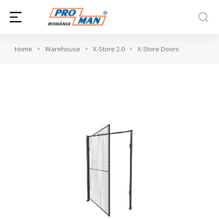
You are here:
Home
Warehouse
X-Store 2.0
X-Store Doors