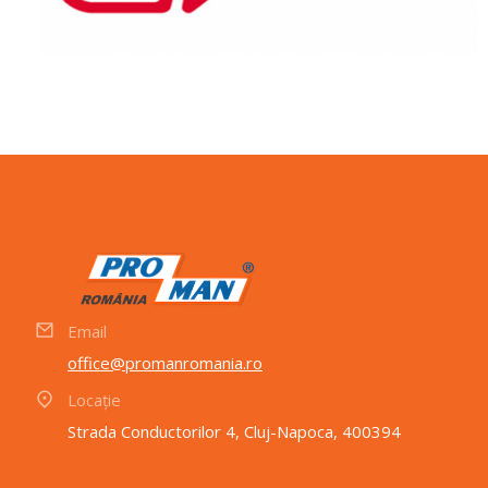
Email
office@promanromania.ro
Locație
Strada Conductorilor 4, Cluj-Napoca, 400394