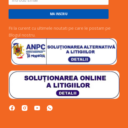
MA INSCRIU
Fii la curent cu ultimele noutati pe care le postam pe
Blogul nostru.