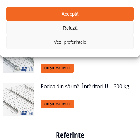
880 mm
Acceptă
CITEȘTE MAI MULT
Refuză
Podea din sârmă, 3 întăritori – 500 kg și
Vezi preferințele
800 kg
CITEȘTE MAI MULT
Podea din sârmă, Întăritori U – 300 kg
CITEȘTE MAI MULT
Referinte