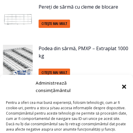
Pereți de sârmă cu cleme de blocare
CITEȘTE MAI MULT
Podea din sârmă, PMXP – Extraplat 1000
kg
CITEȘTE MAI MULT
Administrează
Podea din sârmă, 4 întăritori 1000 Kg – L
consimțământul
1340 mm
Pentru a oferi cea mai bună experiență, folosim tehnologii, cum ar fi
cookie-uri, pentru a stoca și/sau accesa informațiile despre dispozitive.
Consimțământul pentru aceste tehnologii ne permite să procesăm date,
CITEȘTE MAI MULT
cum ar fi comportamentul de navigare sau ID-uri unice pe acest site.
Dacă nu îți dai consimțământul sau îți retragi consimțământul dat poate
avea afecte negative asupra unor anumite funcționalități și funcții.
Podea din sârmă, 4 întăritori 1000 Kg – L