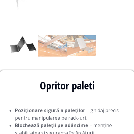
Opritor paleti
Poziționare sigură a paleților
– ghidaj precis
pentru manipularea pe rack-uri.
Blochează paleții pe adâncime
– menține
stabilitatea și siguranța încărcăturii.