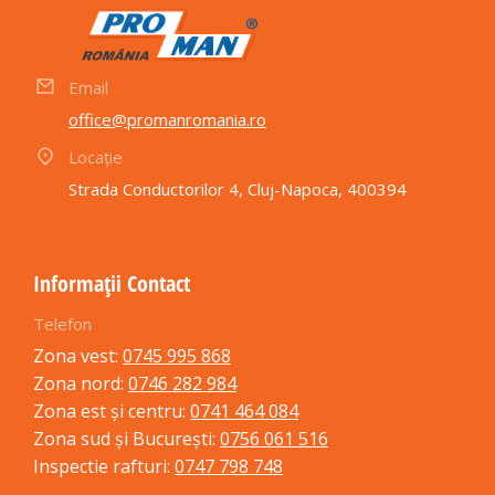
Email
office@promanromania.ro
Locație
Strada Conductorilor 4, Cluj-Napoca, 400394
Informații Contact
Telefon
Zona vest:
0745 995 868
Zona nord:
0746 282 984
Zona est și centru:
0741 464 084
Zona sud și București:
0756 061 516
Inspectie rafturi:
0747 798 748