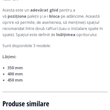
Acesta este un
adevărat ghid
pentru a
vă
poziționa
paleții și a-i
bloca
pe adâncime. Această
oprire vă permite, de asemenea, să mențineți spațiul
recomandat între două rafturi (sau o instalare spate în
spate). Spațiul este definit de
înălțimea
opritorului.
Sunt disponibile 3 modele:
Lățimi:
350 mm
400 mm
450 mm
Produse similare