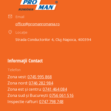
Email
office@promanromania.ro
Locație
Strada Conductorilor 4, Cluj-Napoca, 400394
Informații Contact
Telefon
Zona vest:
0745 995 868
Zona nord:
0746 282 984
Zona est și centru:
0741 464 084
Zona sud și București:
0756 061 516
Inspectie rafturi:
0747 798 748