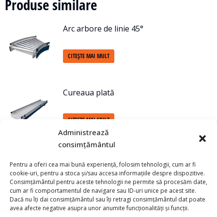
Produse similare
Arc arbore de linie 45°
CITEȘTE MAI MULT
Cureaua plată
CITEȘTE MAI MULT
Administrează
consimțământul
Conector cu unghi antrenat de 30°
Pentru a oferi cea mai bună experiență, folosim tehnologii, cum ar fi
cookie-uri, pentru a stoca și/sau accesa informațiile despre dispozitive.
Consimțământul pentru aceste tehnologii ne permite să procesăm date,
CITEȘTE MAI MULT
cum ar fi comportamentul de navigare sau ID-uri unice pe acest site.
Dacă nu îți dai consimțământul sau îți retragi consimțământul dat poate
avea afecte negative asupra unor anumite funcționalități și funcții.