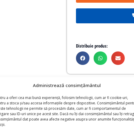
Distribuie produs:
Administrează consimțământul
ațiul este limitat. Ușa glisantă poate fi utilizată și atunci 
ii. Dimensiunile deschiderii pot fi limitate în funcție de tipul
tru a oferi cea mai bună experiență, folosim tehnologii, cum ar fi cookie-uri,
tru a stoca și/sau accesa informațiile despre dispozitive. Consimțământul pent
ste tehnologii ne permite să procesăm date, cum ar fi comportamentul de
igare sau ID-uri unice pe acest site. Dacă nu îți dai consimțământul sau îți retrag
simțământul dat poate avea afecte negative asupra unor anumite funcționalități
ții.