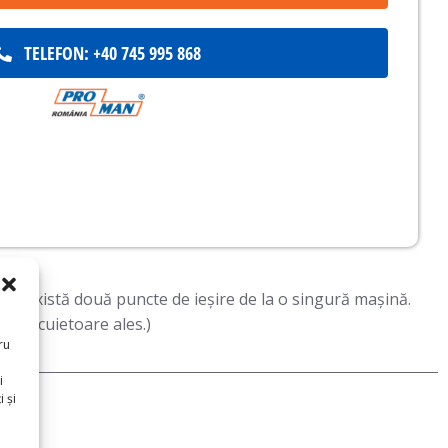
TELEFON: +40 745 995 868
când există două puncte de ieșire de la o singură mașină.
 de încuietoare ales.)
ru
i
 și