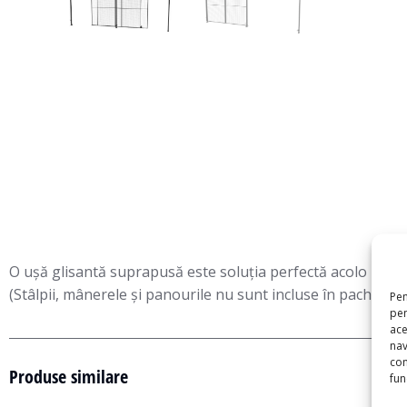
O ușă glisantă suprapusă este soluția perfectă acolo unde sp
(Stâlpii, mânerele și panourile nu sunt incluse în pachetul uș
Pen
pen
ace
nav
con
Produse similare
func