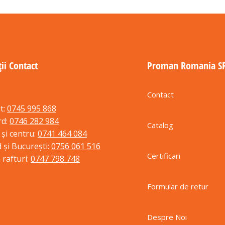
ii Contact
Proman Romania S
Contact
t:
0745 995 868
rd:
0746 282 984
Catalog
 și centru:
0741 464 084
 și București:
0756 061 516
Certificari
 rafturi:
0747 798 748
Formular de retur
Despre Noi