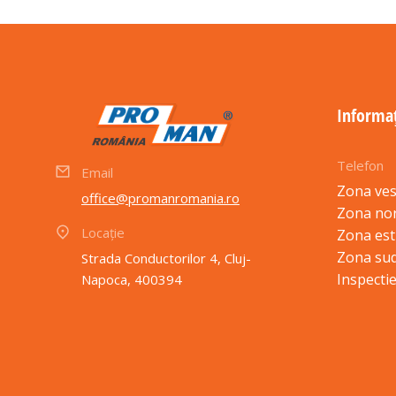
Informaț
Telefon
Email
Zona ves
office@promanromania.ro
Zona no
Locație
Zona est
Zona sud
Strada Conductorilor 4, Cluj-
Inspectie
Napoca, 400394