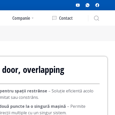
Companie
Contact
g door, overlapping
pentru spații restrânse
– Soluție eficientă acolo
limitat sau constrâns.
 două puncte la o singură mașină
– Permite
irecții multiple cu un singur sistem.