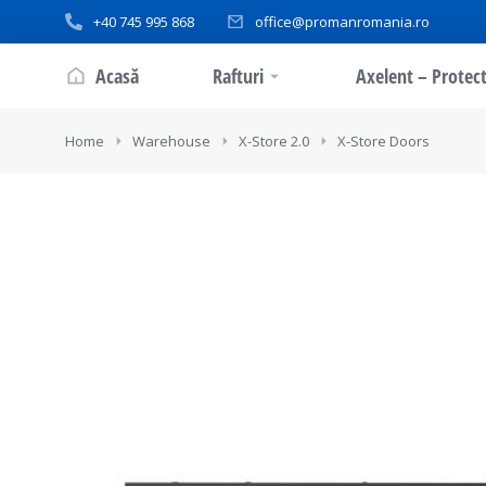
+40 745 995 868
office@promanromania.ro
Acasă
Rafturi
Axelent – Protect
You are here:
Home
Warehouse
X-Store 2.0
X-Store Doors