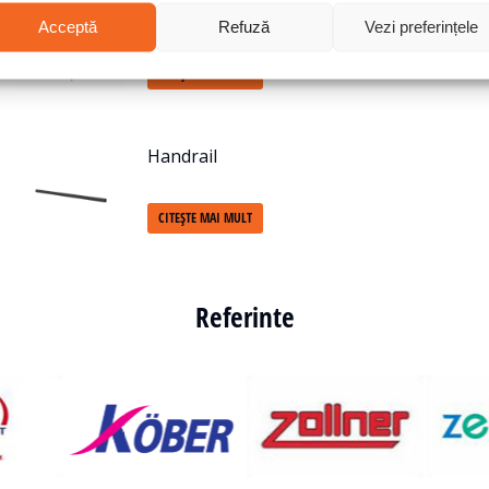
SafeStore Accessories
Acceptă
Refuză
Vezi preferințele
CITEȘTE MAI MULT
Handrail
CITEȘTE MAI MULT
Referinte