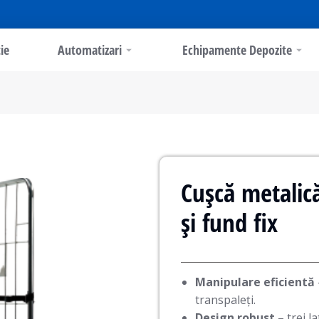
ie
Automatizari
Echipamente Depozite
Cușcă metalică
și fund fix
Manipulare eficientă
transpaleți.
Design robust
– trei la