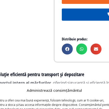
Distribuie produs:
oluție eficientă pentru transport și depozitare
portul intern al mărfurilor
, oferind siguranță și eficiență 
e și vizibilitate optimă.
Administrează consimțământul
entă, potrivită pentru
manipularea mărfurilor voluminoa
tru a oferi cea mai bună experiență, folosim tehnologii, cum ar fi cookie-uri,
tru a stoca și/sau accesa informațiile despre dispozitive. Consimțământul pent
ste tehnologii ne permite să procesăm date, cum ar fi comportamentul de