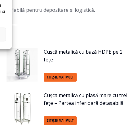
i
oluție fiabilă pentru depozitare și logistică.
 și
Cușcă metalică cu bază HDPE pe 2
fețe
CITEȘTE MAI MULT
Cușca metalică cu plasă mare cu trei
fețe – Partea inferioară detașabilă
CITEȘTE MAI MULT