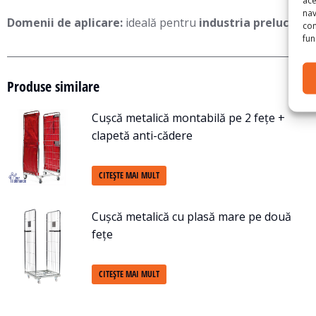
nav
Domenii de aplicare:
ideală pentru
industria prelucrătoa
con
func
Produse similare
Cușcă metalică montabilă pe 2 fețe +
clapetă anti-cădere
CITEȘTE MAI MULT
Cușcă metalică cu plasă mare pe două
fețe
CITEȘTE MAI MULT