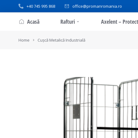
+40 745 995 868
office@promanromania.ro
Acasă
Rafturi
Axelent – Protect
You are here:
Home
Cușcă Metalică Industrială