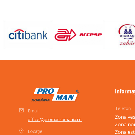
Informaț
Telefon
Email
Zona ves
office@promanromania.ro
Zona no
Locație
Zona est