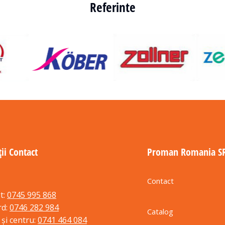
Referinte
ii Contact
Proman Romania S
Contact
t:
0745 995 868
rd:
0746 282 984
Catalog
 și centru:
0741 464 084