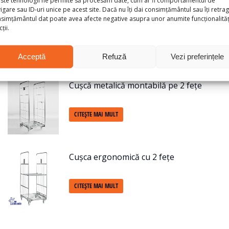
igare sau ID-uri unice pe acest site. Dacă nu îți dai consimțământul sau îți retrag
re, reciclare și transportul pieselor de schimb
, fiind o s
simțământul dat poate avea afecte negative asupra unor anumite funcționalități
ții.
Acceptă
Refuză
Vezi preferințele
Cușcă metalică montabilă pe 2 fețe
CITEȘTE MAI MULT
Cușca ergonomică cu 2 fețe
CITEȘTE MAI MULT