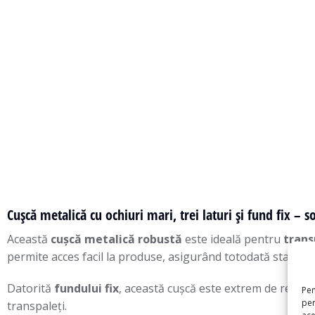
Cușcă metalică cu ochiuri mari, trei laturi și fund fix – s
Această
cușcă metalică robustă
este ideală pentru
trans
permite acces facil la produse, asigurând totodată stabilitat
Datorită
fundului fix
, această cușcă este extrem de rezist
Pen
pen
transpaleți.
ace