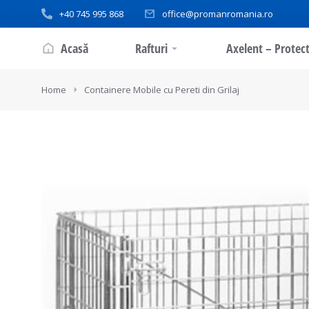
+40 745 995 868
office@promanromania.ro
Acasă
Rafturi
Axelent – Protect
You are here:
Home
Containere Mobile cu Pereti din Grilaj