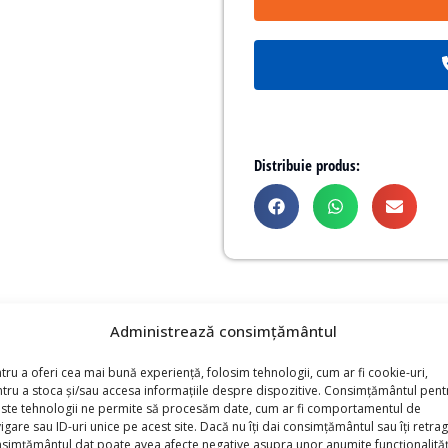
Distribuie produs:
, ideal pentru transportul și depozitarea eficientă a diverselor 
Administrează consimțământul
l pliabil asigură economisirea spațiului atunci când nu este u
tru a oferi cea mai bună experiență, folosim tehnologii, cum ar fi cookie-uri,
tru a stoca și/sau accesa informațiile despre dispozitive. Consimțământul pent
gisticii, maximizând capacitatea de stocare.
ste tehnologii ne permite să procesăm date, cum ar fi comportamentul de
igare sau ID-uri unice pe acest site. Dacă nu îți dai consimțământul sau îți retrag
simțământul dat poate avea afecte negative asupra unor anumite funcționalități