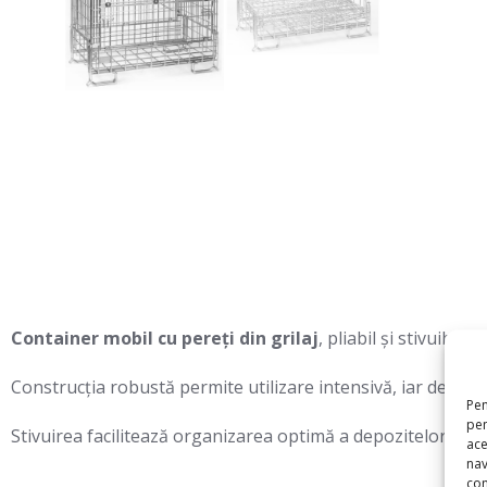
Container mobil cu pereți din grilaj
, pliabil și stivuibil
Construcția robustă permite utilizare intensivă, iar designu
Pen
pen
Stivuirea facilitează organizarea optimă a depozitelor și lo
ace
nav
con