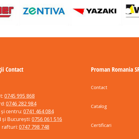
ii Contact
Proman Romania S
Contact
t:
0745 995 868
rd:
0746 282 984
Catalog
 și centru:
0741 464 084
 și București:
0756 061 516
Certificari
 rafturi:
0747 798 748