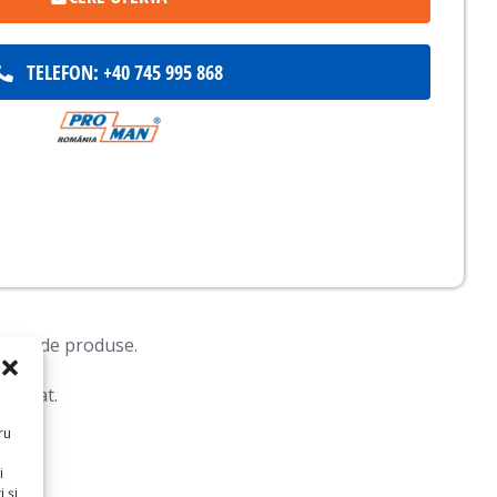
TELEFON: +40 745 995 868
tipuri de produse.
tilizat.
ru
i
 și