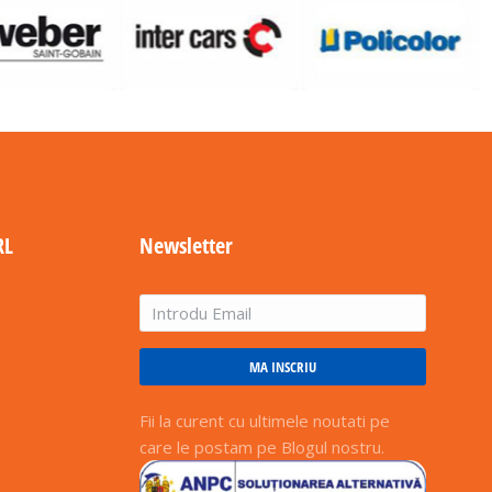
RL
Newsletter
MA INSCRIU
Fii la curent cu ultimele noutati pe
care le postam pe Blogul nostru.