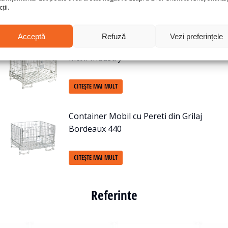
ții.
Acceptă
Refuză
Vezi preferințele
Container Mobil cu Pereti din Grilaj
Maxi-Industry
CITEȘTE MAI MULT
Container Mobil cu Pereti din Grilaj
Bordeaux 440
CITEȘTE MAI MULT
Referinte