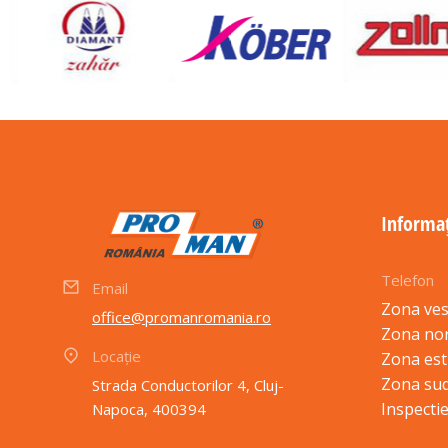
Informaț
Telefon
Email
Zona ves
office@promanromania.ro
Zona no
Locație
Zona est
Zona sud
Strada Conductorilor 4, Cluj-
Inspectie
Napoca, 400394