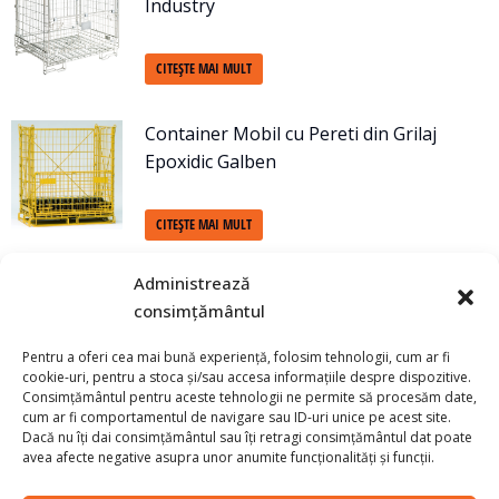
Industry
CITEȘTE MAI MULT
Container Mobil cu Pereti din Grilaj
Epoxidic Galben
CITEȘTE MAI MULT
Container Mobil cu Pereti din Grilaj
Administrează
Vertical – 2m³
consimțământul
Pentru a oferi cea mai bună experiență, folosim tehnologii, cum ar fi
CITEȘTE MAI MULT
cookie-uri, pentru a stoca și/sau accesa informațiile despre dispozitive.
Consimțământul pentru aceste tehnologii ne permite să procesăm date,
cum ar fi comportamentul de navigare sau ID-uri unice pe acest site.
Container Mobil cu Pereti din Grilaj
Dacă nu îți dai consimțământul sau îți retragi consimțământul dat poate
avea afecte negative asupra unor anumite funcționalități și funcții.
Alsacia 600