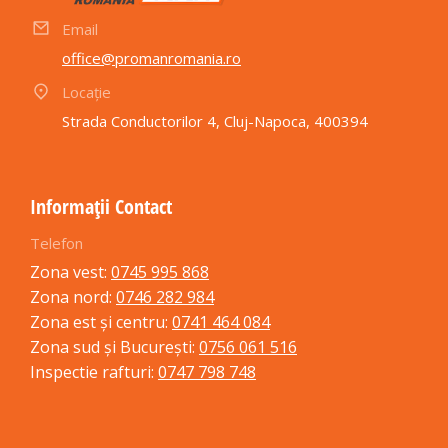
Email
office@promanromania.ro
Locație
Strada Conductorilor 4, Cluj-Napoca, 400394
Informații Contact
Telefon
Zona vest:
0745 995 868
Zona nord:
0746 282 984
Zona est și centru:
0741 464 084
Zona sud și București:
0756 061 516
Inspectie rafturi:
0747 798 748