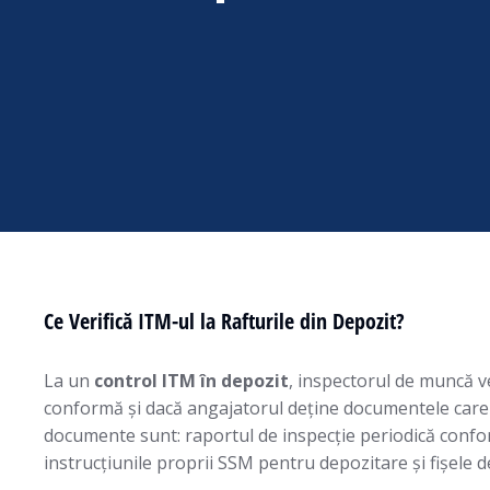
Ce Verifică ITM-ul la Rafturile din Depozit?
La un
control ITM în depozit
, inspectorul de muncă ve
conformă și dacă angajatorul deține documentele care 
documente sunt: raportul de inspecție periodică confor
instrucțiunile proprii SSM pentru depozitare și fișele d