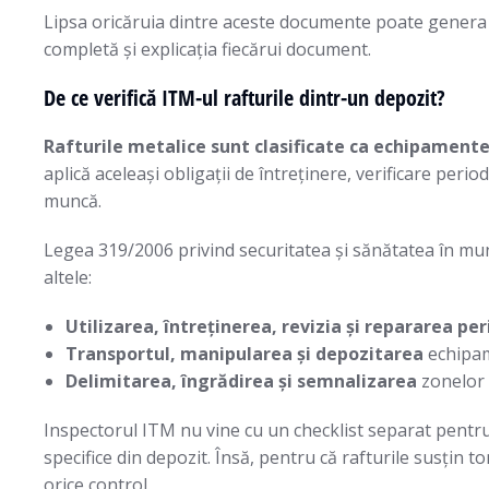
Lipsa oricăruia dintre aceste documente poate genera a
completă și explicația fiecărui document.
De ce verifică ITM-ul rafturile dintr-un depozit?
Rafturile metalice sunt clasificate ca echipament
aplică aceleași obligații de întreținere, verificare period
muncă.
Legea 319/2006 privind securitatea și sănătatea în munc
altele:
Utilizarea, întreținerea, revizia și repararea per
Transportul, manipularea și depozitarea
echipame
Delimitarea, îngrădirea și semnalizarea
zonelor p
Inspectorul ITM nu vine cu un checklist separat pentru 
specifice din depozit. Însă, pentru că rafturile susțin 
orice control.