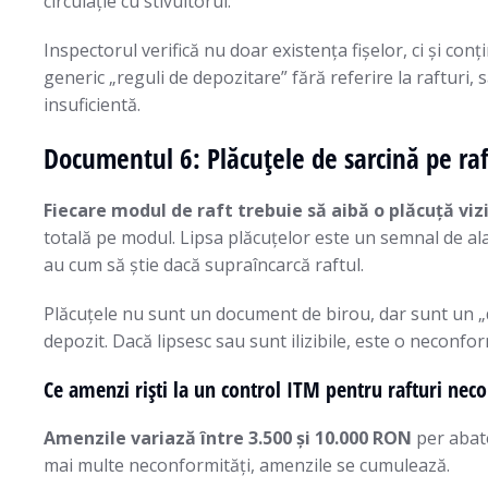
circulație cu stivuitorul.
Inspectorul verifică nu doar existența fișelor, ci și co
generic „reguli de depozitare” fără referire la rafturi,
insuficientă.
Documentul 6: Plăcuțele de sarcină pe raf
Fiecare modul de raft trebuie să aibă o plăcuță vizi
totală pe modul. Lipsa plăcuțelor este un semnal de al
au cum să știe dacă supraîncarcă raftul.
Plăcuțele nu sunt un document de birou, dar sunt un „do
depozit. Dacă lipsesc sau sunt ilizibile, este o neconfo
Ce amenzi riști la un control ITM pentru rafturi ne
Amenzile variază între 3.500 și 10.000 RON
per abate
mai multe neconformități, amenzile se cumulează.