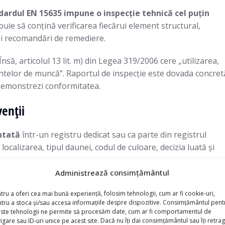
dardul EN 15635 impune o inspecție tehnică cel puțin
uie să conțină verificarea fiecărui element structural,
 și recomandări de remediere.
, articolul 13 lit. m) din Legea 319/2006 cere „utilizarea,
entelor de muncă”. Raportul de inspecție este dovada concret
ă demonstrezi conformitatea.
venții
ntată
într-un registru dedicat sau ca parte din registrul
ocalizarea, tipul daunei, codul de culoare, decizia luată și
Administrează consimțământul
i și coerența dintre el și raportul de inspecție. Dacă raportul
tru a oferi cea mai bună experiență, folosim tehnologii, cum ar fi cookie-uri,
rul nu arată nicio intervenție până în septembrie, ai o
tru a stoca și/sau accesa informațiile despre dispozitive. Consimțământul pent
ste tehnologii ne permite să procesăm date, cum ar fi comportamentul de
igare sau ID-uri unice pe acest site. Dacă nu îți dai consimțământul sau îți retrag