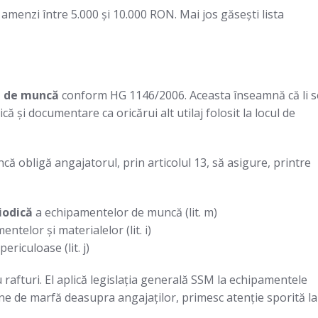
menzi între 5.000 și 10.000 RON. Mai jos găsești lista
e de muncă
conform HG 1146/2006. Aceasta înseamnă că li s
ică și documentare ca oricărui alt utilaj folosit la locul de
ă obligă angajatorul, prin articolul 13, să asigure, printre
iodică
a echipamentelor de muncă (lit. m)
ntelor și materialelor (lit. i)
ericuloase (lit. j)
rafturi. El aplică legislația generală SSM la echipamentele
tone de marfă deasupra angajaților, primesc atenție sporită la