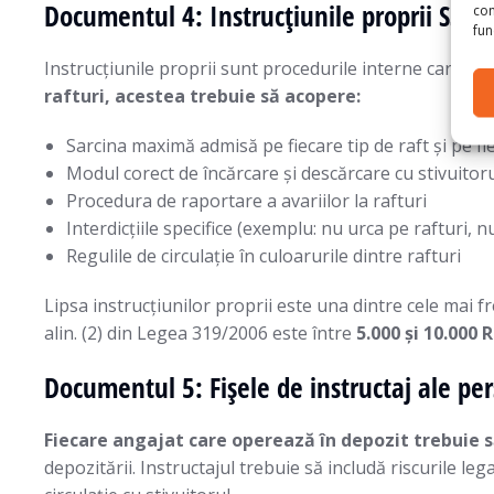
Documentul 4: Instrucțiunile proprii SSM 
con
func
Instrucțiunile proprii sunt procedurile interne care de
rafturi, acestea trebuie să acopere:
Sarcina maximă admisă pe fiecare tip de raft și pe fi
Modul corect de încărcare și descărcare cu stivuitor
Procedura de raportare a avariilor la rafturi
Interdicțiile specifice (exemplu: nu urca pe rafturi, 
Regulile de circulație în culoarurile dintre rafturi
Lipsa instrucțiunilor proprii este una dintre cele mai
alin. (2) din Legea 319/2006 este între
5.000 și 10.000
Documentul 5: Fișele de instructaj ale pe
Fiecare angajat care operează în depozit trebuie 
depozitării. Instructajul trebuie să includă riscurile leg