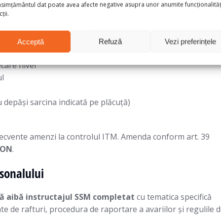
pentru activitatea de depozitare
simțământul dat poate avea afecte negative asupra unor anumite funcționalități
ții.
taliază cum se operează în siguranță în depozit.
Pentru
Acceptă
Refuză
Vezi preferințele
ecare nivel
ul
nu depăși sarcina indicată pe plăcuță)
 frecvente amenzi la controlul ITM. Amenda conform art. 39
 RON
.
rsonalului
să aibă instructajul SSM completat
cu tematica specifică
ate de rafturi, procedura de raportare a avariilor și regulile 