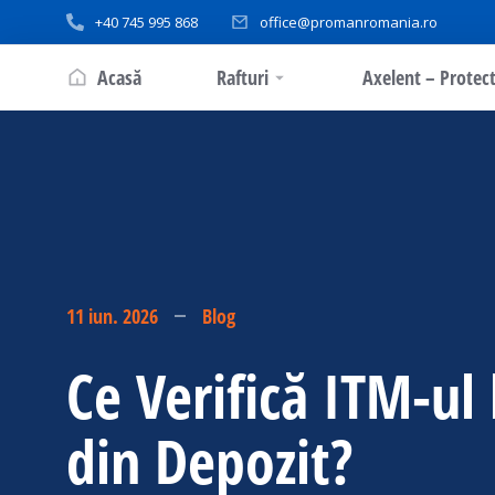
+40 745 995 868
office@promanromania.ro
Acasă
Rafturi
Axelent – Protect
11 iun. 2026
Blog
Ce Verifică ITM-ul 
din Depozit?