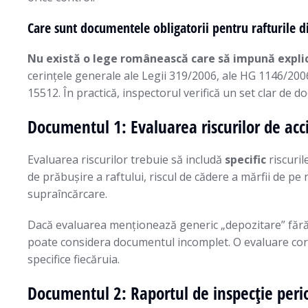
Care sunt documentele obligatorii pentru rafturile d
Nu există o lege românească care să impună explici
cerințele generale ale Legii 319/2006, ale HG 1146/20
15512. În practică, inspectorul verifică un set clar de 
Documentul 1: Evaluarea riscurilor de acc
Evaluarea riscurilor trebuie să includă
specific
riscuril
de prăbușire a raftului, riscul de cădere a mărfii de pe n
supraîncărcare.
Dacă evaluarea menționează generic „depozitare” fără să
poate considera documentul incomplet. O evaluare corectă
specifice fiecăruia.
Documentul 2: Raportul de inspecție perio