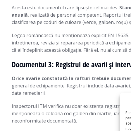
Acesta este documentul care lipsește cel mai des.
Stan
anuală
, realizată de personal competent. Raportul treb
clasificarea pe coduri de culoare (verde, galben, roșu)
Legea românească nu menționează explicit EN 15635. Însă
întreținerea, revizia și repararea periodică a echipam
că ai îndeplinit această obligație. Fără el, nu ai cum s
Documentul 3: Registrul de avarii și inter
Orice avarie constatată la rafturi trebuie docume
general de echipamente. Registrul include data avariei, l
data remedierii.
Inspectorul ITM verifică nu doar existența registrului, c
Pen
menționează o coloană cod galben din martie, iar regist
pen
neconformitate documentată.
ace
nav