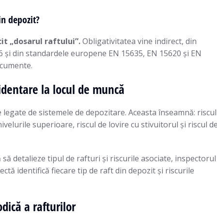
in depozit?
t „dosarul raftului”.
Obligativitatea vine indirect, din
06 și din standardele europene EN 15635, EN 15620 și EN
documente.
identare la locul de muncă
e legate de sistemele de depozitare. Aceasta înseamnă: riscul
ivelurile superioare, riscul de lovire cu stivuitorul și riscul d
 detalieze tipul de rafturi și riscurile asociate, inspectorul
 identifică fiecare tip de raft din depozit și riscurile
dică a rafturilor