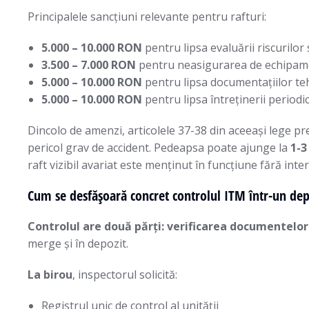
Principalele sancțiuni relevante pentru rafturi:
5.000 – 10.000 RON
pentru lipsa evaluării riscurilor 
3.500 – 7.000 RON
pentru neasigurarea de echipamen
5.000 – 10.000 RON
pentru lipsa documentațiilor tehnic
5.000 – 10.000 RON
pentru lipsa întreținerii periodice
Dincolo de amenzi, articolele 37-38 din aceeași lege p
pericol grav de accident. Pedeapsa poate ajunge la
1-3
raft vizibil avariat este menținut în funcțiune fără inter
Cum se desfășoară concret controlul ITM într-un dep
Controlul are două părți: verificarea documentelor ș
merge și în depozit.
La birou
, inspectorul solicită:
Registrul unic de control al unității