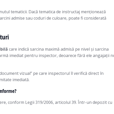
nținutul tematicii. Dacă tematica de instructaj menționează
 sarcini admise sau coduri de culoare, poate fi considerată
turi
bilă
care indică sarcina maximă admisă pe nivel și sarcina
armă imediat pentru inspector, deoarece fără ele angajații n
cument vizual” pe care inspectorul îl verifică direct în
rmitate imediată.
conforme?
re, conform Legii 319/2006, articolul 39. Într-un depozit cu