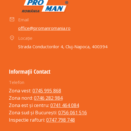
Email
office@promanromania.ro
Locație
Strada Conductorilor 4, Cluj-Napoca, 400394
Informații Contact
Telefon
Zona vest:
0745 995 868
Zona nord:
0746 282 984
Zona est și centru:
0741 464 084
Zona sud și București:
0756 061 516
Inspectie rafturi:
0747 798 748