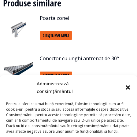
Produse similare
Poarta zonei
CITEȘTE MAI MULT
Conector cu unghi antrenat de 30°
CITEȘTE MAI MULT
Administrează
consimțământul
Arc condus de 90°
Pentru a oferi cea mai bună experiență, folosim tehnologii, cum ar fi
cookie-uri, pentru a stoca și/sau accesa informațiile despre dispozitive.
Consimțământul pentru aceste tehnologii ne permite să procesăm date,
CITEȘTE MAI MULT
cum ar fi comportamentul de navigare sau ID-uri unice pe acest site.
Dacă nu îți dai consimțământul sau îți retragi consimțământul dat poate
avea afecte negative asupra unor anumite funcționalități și funcții.